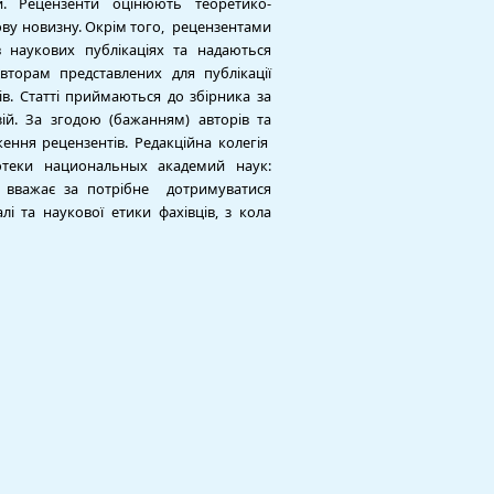
и. Рецензенти оцінюють теоретико-
ову новизну. Окрім того, рецензентами
в наукових публікаціях та надаються
вторам представлених для публікації
ів. Статті приймаються до збірника за
ій. За згодою (бажанням) авторів та
ення рецензентів. Редакційна колегія
отеки национальных академий наук:
 вважає за потрібне дотримуватися
і та наукової етики фахівців, з кола