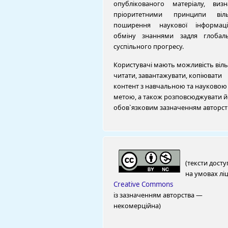
опублікованого матеріалу, виз
пріоритетними принципи віль
поширення наукової інформац
обміну знаннями задля глобал
суспільного прогресу.
Користувачі мають можливість віл
читати, завантажувати, копіювати
контент з навчальною та науковою
метою, а також розповсюджувати й
обов`язковим зазначенням авторст
(тексти досту
на умовах ліц
Creative Commons
із зазначенням авторства —
некомерційна)