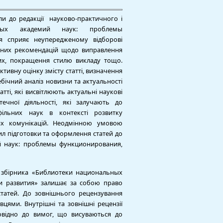
шли до редакції науково-практичного і
ьных академий наук: проблемы
я сприяє неупередженому відборові
етних рекомендацій щодо виправлення
ких, покращення стилю викладу тощо.
ивну оцінку змісту статті, визначення
ебічний аналіз новизни та актуальності
тті, які висвітлюють актуальні наукові
течної діяльності, які залучають до
фільних наук в контексті розвитку
них комунікацій. Неодмінною умовою
вил підготовки та оформлення статей до
й наук: проблемы функционирования,
о збірника «Библиотеки национальных
и развития» залишає за собою право
татей. До зовнішнього рецензування
вцями. Внутрішні та зовнішні рецензії
овідно до вимог, що висуваються до