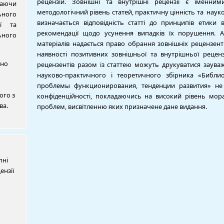
рецензій. Зовнішні та внутрішні рецензії є іменним
наючи
методологічний рівень статей, практичну цінність та наук
ного
визначається відповідність статті до принципів етики 
ії та
рекомендації щодо усунення випадків їх порушення. А
ьного
матеріалів надається право обрання зовнішніх рецензент
наявності позитивних зовнішньої та внутрішньої реценз
ьно
рецензентів разом із статтею можуть друкуватися зауваж
науково-практичного і теоретичного збірника «Библи
проблемы функционирования, тенденции развития» не
ого з
конфіденційності, покладаючись на високий рівень морал
ва.
проблем, висвітленню яких призначене дане видання.
пні
ензії