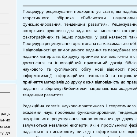
Процедуру рецензування проходять усі статті, які надій
теоретичного збірника «Библиотеки национал
функционирования, тенденции развития». Рецензуванн
авторських рукописів для видання та винесення конкр
фактографічних та інших помилок, у разі наявності та
Процедура рецензування орієнтована на максимально об’єкт
її відповідності до вимог даного видання та передбачає вс
наданих матеріалів. До друку приймаються виключно ті ста
досягнення та інноваційний практичний досвід бібліо
наукового та суспільного обігу нові відомості про
інформатизації, інформаційних технологій та соціаль
прийняття матеріалів до друку є їхня відповідність до пра
видання в збірнику«Библиотеки национальных академи
тенденции развития».
Редакційна колегія науково-практичного і теоретичног
академий наук: проблемы функционирования, тенденци
раць
внутрішнього рецензування запропонованих до друку с
ьних
залучаються незалежні експерти, які є профільними фахі
ється
надаються в письмовому вигляді і оформляються відп
пу до