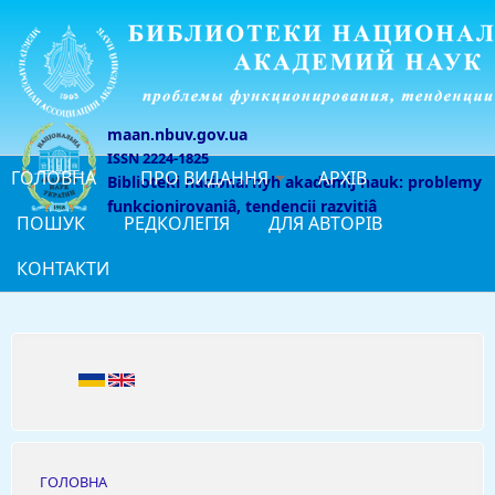
Перейти до основного матеріалу
maan.nbuv.gov.ua
ISSN 2224-1825
ГОЛОВНА
ПРО ВИДАННЯ
АРХІВ
Biblioteki nacionalʹnyh akademij nauk: problemy
funkcionirovaniâ, tendencii razvitiâ
ПОШУК
РЕДКОЛЕГІЯ
ДЛЯ АВТОРІВ
КОНТАКТИ
ГОЛОВНА