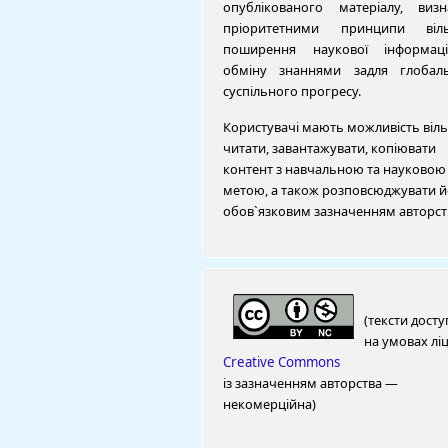
опублікованого матеріалу, виз
пріоритетними принципи віль
поширення наукової інформац
обміну знаннями задля глобал
суспільного прогресу.
Користувачі мають можливість віл
читати, завантажувати, копіювати
контент з навчальною та науковою
метою, а також розповсюджувати й
обов`язковим зазначенням авторст
(тексти досту
на умовах ліц
Creative Commons
із зазначенням авторства —
некомерційна)