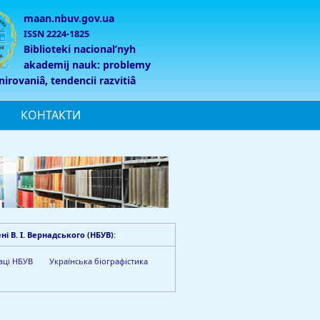
maan.nbuv.gov.ua
ISSN 2224-1825
Biblioteki nacionalʹnyh
akademij nauk: problemy
nirovaniâ, tendencii razvitiâ
КОНТАКТИ
і В. І. Вернадського (НБУВ)
:
аці НБУВ
Українська біографістика