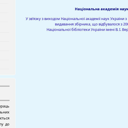
Національна академія наук
У зв’язку з виходом Національної академії наук України з
видавання збірника, що відбувалося з 200
Національної бібліотеки України імені В. І.
раць
ьних
ється
пу до