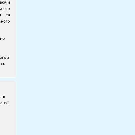
наючи
ного
ії та
ьного
ьно
ого з
ва.
пні
ензії