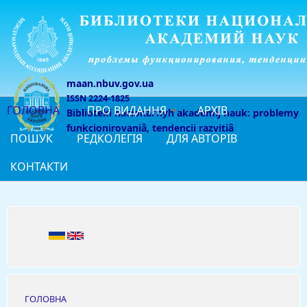
Перейти до основного матеріалу
maan.nbuv.gov.ua
ISSN 2224-1825
ГОЛОВНА
ПРО ВИДАННЯ
АРХІВ
Biblioteki nacionalʹnyh akademij nauk: problemy
funkcionirovaniâ, tendencii razvitiâ
ПОШУК
РЕДКОЛЕГІЯ
ДЛЯ АВТОРІВ
КОНТАКТИ
ГОЛОВНА